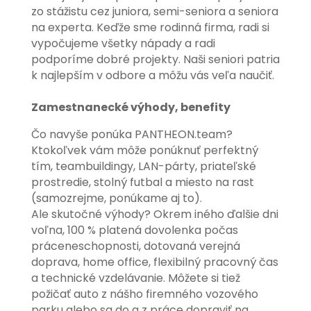
zo stážistu cez juniora, semi-seniora a seniora
na experta. Keďže sme rodinná firma, radi si
vypočujeme všetky nápady a radi
podporíme dobré projekty. Naši seniori patria
k najlepším v odbore a môžu vás veľa naučiť.
Zamestnanecké výhody, benefity
Čo navyše ponúka PANTHEON.team?
Ktokoľvek vám môže ponúknuť perfektný
tím, teambuildingy, LAN-párty, priateľské
prostredie, stolný futbal a miesto na rast
(samozrejme, ponúkame aj to).
Ale skutočné výhody? Okrem iného ďalšie dni
voľna, 100 % platená dovolenka počas
práceneschopnosti, dotovaná verejná
doprava, home office, flexibilný pracovný čas
a technické vzdelávanie. Môžete si tiež
požičať auto z nášho firemného vozového
parku alebo sa do a z práce dopraviť na