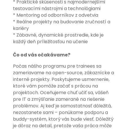
* Praktické skúsenosti s najmodernejšími
testovacími nástrojmi a technológiami
* Mentoring od odborníkov z odvetvia
* Reálne projekty na budovanie zručností a
kariéry
* Zábavné, dynamické prostredie, kde je
každý deň príležitosťou na učenie
Čo od vás očakávame?
Počas nášho programu pre trainees sa
zameriavame na open-source, zákaznícke a
interné projekty. Poskytujeme usmernenie,
ktoré vám pomôže začať s prácou na
projektoch. Oceňujeme chuť učiť sa, vášeň
pre IT a zmýšľanie zamerané na riešenie
problémov. Aj keď je samostatnosť dôležitá,
nezostanete sami – ponúkame podporu a
buddy-systém, ktorý vás bude viesť. Dôležitý
je dôraz na detail, pretože vaša práca môže