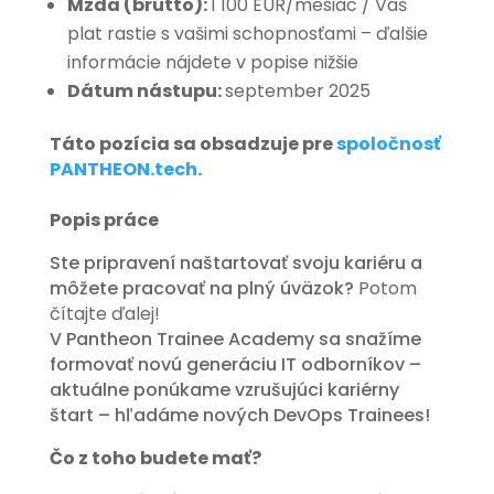
Mzda (brutto):
1 100 EUR/mesiac / Váš
plat rastie s vašimi schopnosťami – ďalšie
informácie nájdete v popise nižšie
Dátum nástupu:
september 2025
Táto pozícia sa obsadzuje pre
spoločnosť
PANTHEON.tech.
Popis práce
Ste pripravení naštartovať svoju kariéru a
môžete pracovať na plný úväzok?
Potom
čítajte ďalej!
V Pantheon Trainee Academy sa snažíme
formovať novú generáciu IT odborníkov –
aktuálne ponúkame vzrušujúci kariérny
štart – hľadáme nových DevOps Trainees!
Čo z toho budete mať?