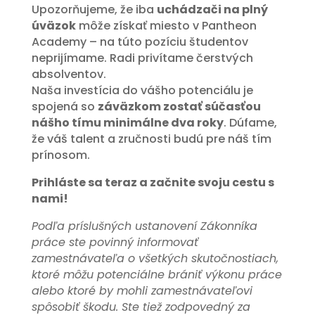
Upozorňujeme, že iba
uchádzači na plný
úväzok
môže získať miesto v Pantheon
Academy – na túto pozíciu študentov
neprijímame. Radi privítame čerstvých
absolventov.
Naša investícia do vášho potenciálu je
spojená so
záväzkom zostať súčasťou
nášho tímu minimálne dva roky
. Dúfame,
že váš talent a zručnosti budú pre náš tím
prínosom.
Prihláste sa teraz a začnite svoju cestu s
nami!
Podľa príslušných ustanovení Zákonníka
práce ste povinný informovať
zamestnávateľa o všetkých skutočnostiach,
ktoré môžu potenciálne brániť výkonu práce
alebo ktoré by mohli zamestnávateľovi
spôsobiť škodu. Ste tiež zodpovedný za