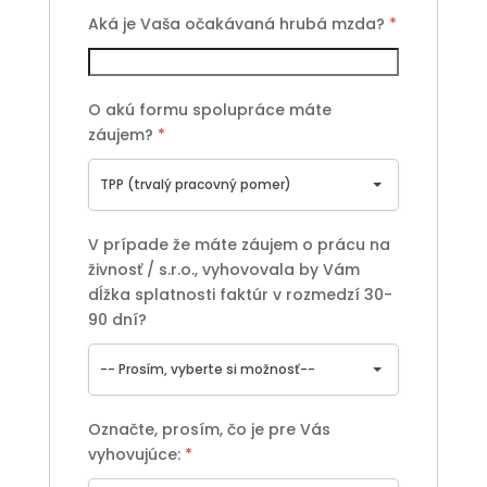
Aká je Vaša očakávaná hrubá mzda?
*
O akú formu spolupráce máte
záujem?
*
TPP (trvalý pracovný pomer)
V prípade že máte záujem o prácu na
živnosť / s.r.o., vyhovovala by Vám
dĺžka splatnosti faktúr v rozmedzí 30-
90 dní?
-- Prosím, vyberte si možnosť--
Označte, prosím, čo je pre Vás
vyhovujúce:
*