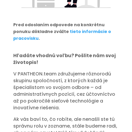
Pred odoslaním odpovede na konkrétnu
ponuku dôkladne zvážte
tieto informácie o
pracovisku
.
Hľadáte vhodnú voľbu? Pošlite nám svoj
životopis!
V PANTHEON.team združujeme rôznorodú
skupinu spoločností, z ktorých každá je
špecialistom vo svojom odbore – od
administratívnych pozícií, cez účtovníctvo
až po pokročilé sieťové technológie a
inovatívne riešenia.
Ak vás baví to, čo robíte, ale nenašli ste tú
správnu rolu v zozname, stále budeme radi,