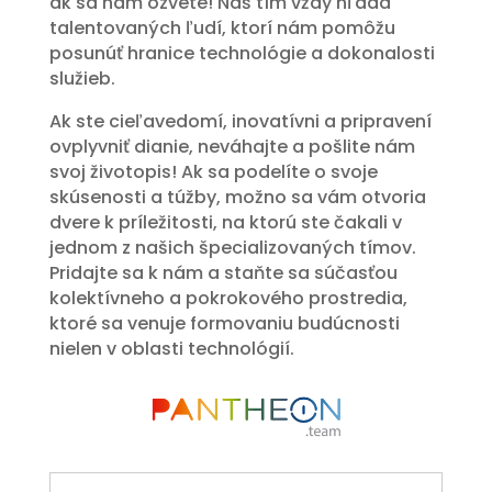
ak sa nám ozvete! Náš tím vždy hľadá
talentovaných ľudí, ktorí nám pomôžu
posunúť hranice technológie a dokonalosti
služieb.
Ak ste cieľavedomí, inovatívni a pripravení
ovplyvniť dianie, neváhajte a pošlite nám
svoj životopis! Ak sa podelíte o svoje
skúsenosti a túžby, možno sa vám otvoria
dvere k príležitosti, na ktorú ste čakali v
jednom z našich špecializovaných tímov.
Pridajte sa k nám a staňte sa súčasťou
kolektívneho a pokrokového prostredia,
ktoré sa venuje formovaniu budúcnosti
nielen v oblasti technológií.